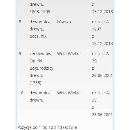
drewn.,
z
1808, 1905
13.12.2013
8
dzwonnica,
Łówcza
nr rej.: A-
ob.
drewn.,
1207
nieuż
pocz. XIX
z
13.12.2013
9
cerkiew pw.
Wola Wielka
nr rej.: A-
ob.
Opieki
39
nieuż
Bogurodzicy,
z
drewn.
26.06.2001
(1755)
10
dzwonnica,
Wola Wielka
nr rej.: A-
ob.
drewn.
39
nieuż
z
26.06.2001
Pozycje od 1 do 10 z 43 łącznie