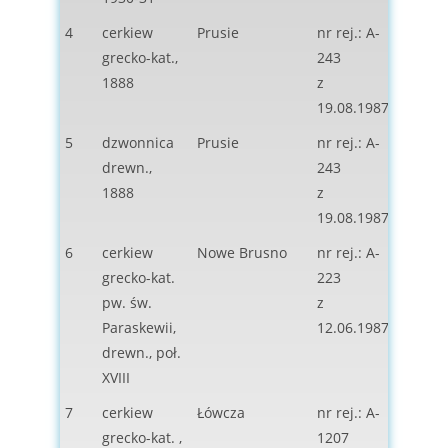
4
cerkiew
Prusie
nr rej.: A-
ob. ko
grecko-kat.,
243
kat.,
1888
z
19.08.1987
5
dzwonnica
Prusie
nr rej.: A-
brak
drewn.,
243
1888
z
19.08.1987
6
cerkiew
Nowe Brusno
nr rej.: A-
brak
grecko-kat.
223
pw. św.
z
Paraskewii,
12.06.1987
drewn., poł.
XVIII
7
cerkiew
Łówcza
nr rej.: A-
ob.
grecko-kat. ,
1207
nieuż