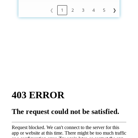
❮
1
2
3
4
5
❯