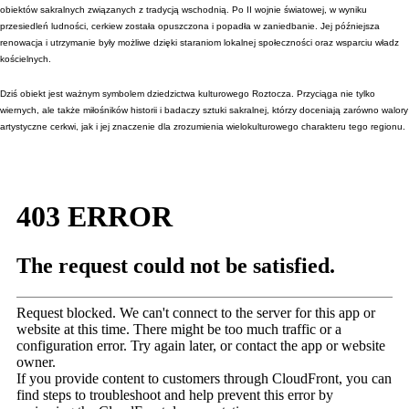
obiektów sakralnych związanych z tradycją wschodnią. Po II wojnie światowej, w wyniku
przesiedleń ludności, cerkiew została opuszczona i popadła w zaniedbanie. Jej późniejsza
renowacja i utrzymanie były możliwe dzięki staraniom lokalnej społeczności oraz wsparciu władz
kościelnych.
Dziś obiekt jest ważnym symbolem dziedzictwa kulturowego Roztocza. Przyciąga nie tylko
wiernych, ale także miłośników historii i badaczy sztuki sakralnej, którzy doceniają zarówno walory
artystyczne cerkwi, jak i jej znaczenie dla zrozumienia wielokulturowego charakteru tego regionu.