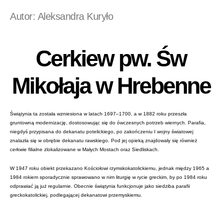
Autor: Aleksandra Kuryło
Cerkiew pw. Św
Mikołaja w Hrebenne
Świątynia ta została wzniesiona w latach 1697–1700, a w 1882 roku przeszła
gruntowną modernizację, dostosowując się do ówczesnych potrzeb wiernych. Parafia,
niegdyś przypisana do dekanatu potelickiego, po zakończeniu I wojny światowej
znalazła się w obrębie dekanatu rawskiego. Pod jej opieką znajdowały się również
cerkwie filialne zlokalizowane w Małych Mostach oraz Siedliskach.
W 1947 roku obiekt przekazano Kościołowi rzymskokatolickiemu, jednak między 1965 a
1984 rokiem sporadycznie sprawowano w nim liturgię w rycie greckim, by po 1984 roku
odprawiać ją już regularnie. Obecnie świątynia funkcjonuje jako siedziba parafii
greckokatolickiej, podlegającej dekanatowi przemyskiemu.