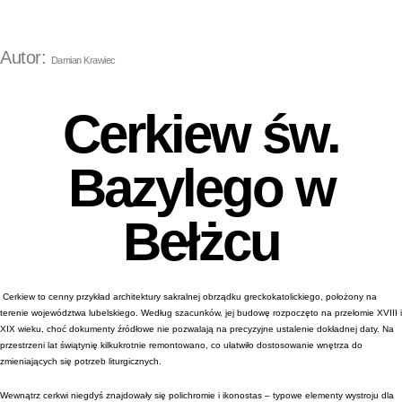
Autor:
Damian Krawiec
Cerkiew św.
Bazylego w
Bełżcu
Cerkiew to cenny przykład architektury sakralnej obrządku greckokatolickiego, położony na
terenie województwa lubelskiego. Według szacunków, jej budowę rozpoczęto na przełomie XVIII i
XIX wieku, choć dokumenty źródłowe nie pozwalają na precyzyjne ustalenie dokładnej daty. Na
przestrzeni lat świątynię kilkukrotnie remontowano, co ułatwiło dostosowanie wnętrza do
zmieniających się potrzeb liturgicznych.
Wewnątrz cerkwi niegdyś znajdowały się polichromie i ikonostas – typowe elementy wystroju dla