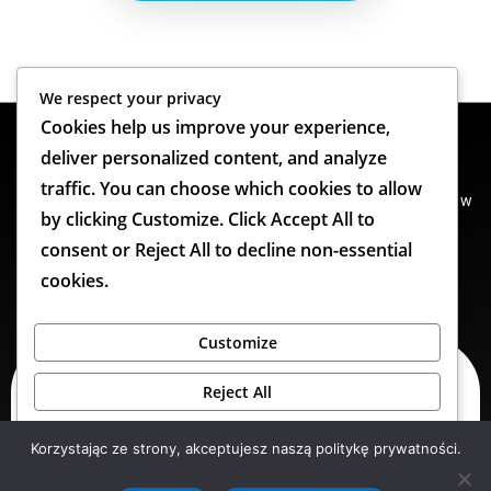
We respect your privacy
Cookies help us improve your experience,
© Konrad Mroczek
deliver personalized content, and analyze
Polityka prywatności
traffic. You can choose which cookies to allow
opracowano pod kierunkiem
prof. dr hab. Waldemara Kociuby
w
by clicking
Customize
. Click
Accept All
to
ramach prac przedprojektowych w
Katedrze Geologii,
consent or
Reject All
to decline non-essential
Gleboznawstwa i Geoinformacji –
Wydział Nauk o Ziemi i
cookies.
Gospodarki Przestrzennej UMCS
Customize
Reject All
Accept All
Korzystając ze strony, akceptujesz naszą politykę prywatności.
Polityka prywatności
Powered by